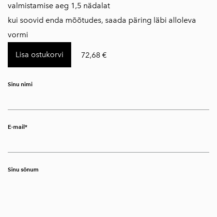
​valmistamise aeg 1,5 nädalat
kui soovid enda mõõtudes, saada päring läbi alloleva
vormi
Lisa ostukorvi
72,68 €
Sinu nimi
E-mail
Sinu sõnum