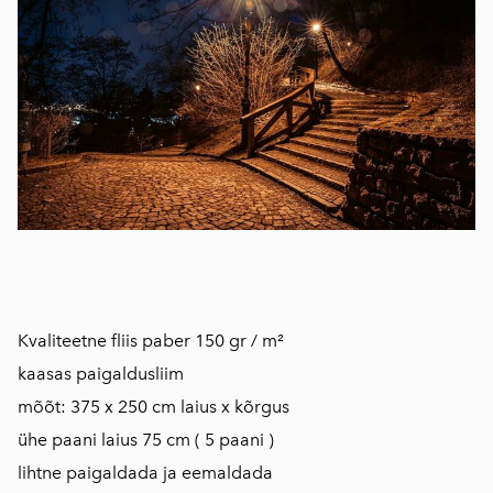
Kvaliteetne fliis paber 150 gr / m²
kaasas paigaldusliim
mõõt: 375 x 250 cm laius x kõrgus
ühe paani laius 75 cm ( 5 paani )
lihtne paigaldada ja eemaldada