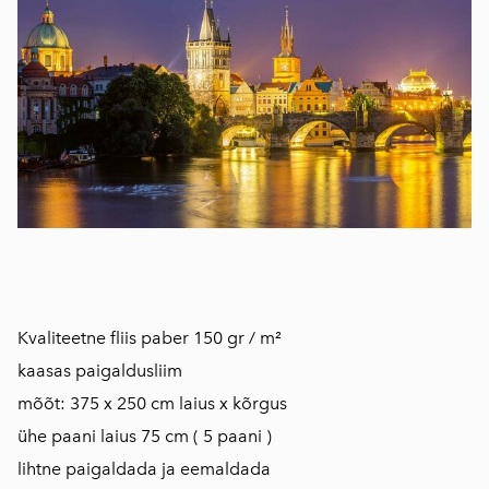
Kvaliteetne fliis paber 150 gr / m²
kaasas paigaldusliim
mõõt: 375 x 250 cm laius x kõrgus
ühe paani laius 75 cm ( 5 paani )
lihtne paigaldada ja eemaldada