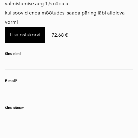
​valmistamise aeg 1,5 nädalat
kui soovid enda mõõtudes, saada päring läbi alloleva
vormi
Lisa ostukorvi
72,68 €
Sinu nimi
E-mail
Sinu sõnum