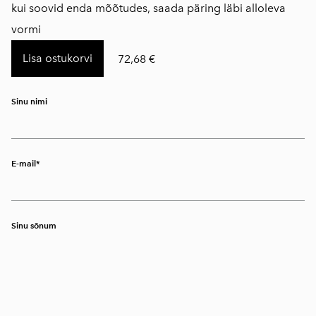
kui soovid enda mõõtudes, saada päring läbi alloleva
vormi
Lisa ostukorvi
72,68 €
Sinu nimi
E-mail
Sinu sõnum