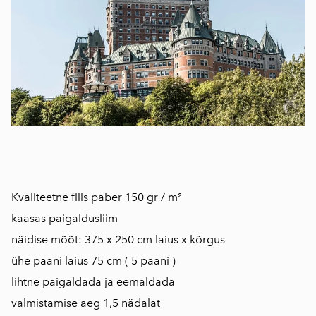
Kvaliteetne fliis paber 150 gr / m²
kaasas paigaldusliim
näidise mõõt: 375 x 250 cm laius x kõrgus
ühe paani laius 75 cm ( 5 paani )
lihtne paigaldada ja eemaldada
valmistamise aeg 1,5 nädalat