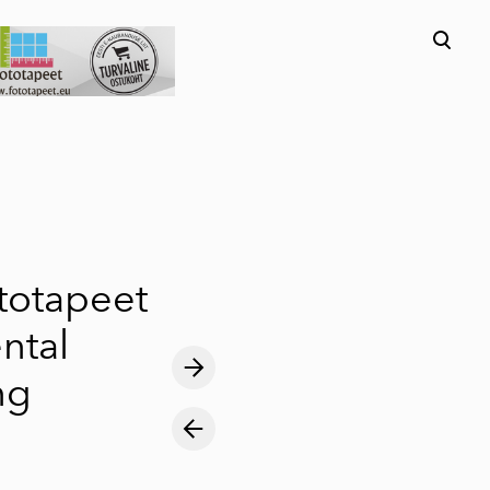
lisati ostukorvi.
Vaata ostukorvi
ototapeet
ntal
ng