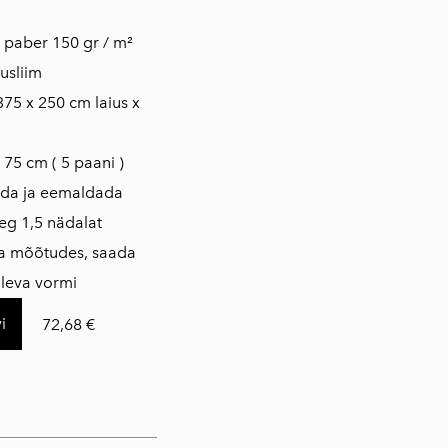
is paber 150 gr / m²
usliim
375 x 250 cm laius x
 75 cm ( 5 paani )
ada ja eemaldada
eg 1,5 nädalat
da mõõtudes, saada
loleva vormi
i
72,68 €