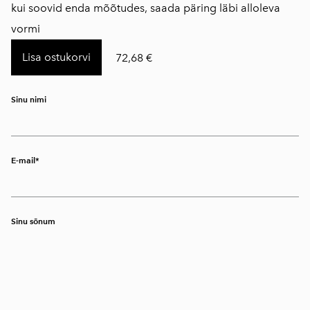
kui soovid enda mõõtudes, saada päring läbi alloleva
vormi
Lisa ostukorvi
72,68 €
Sinu nimi
E-mail
Sinu sõnum