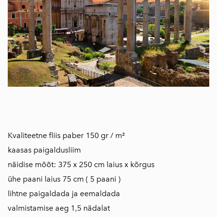
​Kvaliteetne fliis paber 150 gr / m²
kaasas paigaldusliim
näidise mõõt: 375 x 250 cm laius x kõrgus
ühe paani laius 75 cm ( 5 paani )
lihtne paigaldada ja eemaldada
valmistamise aeg 1,5 nädalat