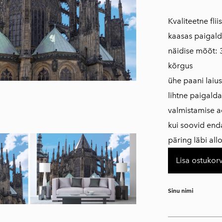
​Kvaliteetne fli
kaasas paigald
näidise mõõt: 
kõrgus
ühe paani laius
lihtne paigald
valmistamise a
kui soovid en
päring läbi al
Lisa ostukorv
Sinu nimi