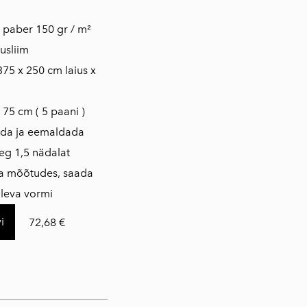
is paber 150 gr / m²
usliim
375 x 250 cm laius x
 75 cm ( 5 paani )
ada ja eemaldada
eg 1,5 nädalat
da mõõtudes, saada
loleva vormi
i
72,68 €