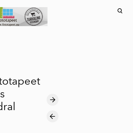
lisati ostukorvi.
Vaata ostukorvi
ototapeet
us
ral