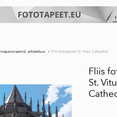
nnapanoraamid, arhitektuur
Fliis fototapeet St. Vitus Cathedral
Fliis f
St. Vit
Cathed