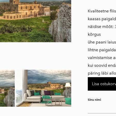
Kvaliteetne fli
kaasas paigald
näidise mõõt: 
kõrgus
ühe paani laius
lihtne paigald
valmistamise a
kui soovid en
päring läbi al
Lisa ostukorv
Sinu nimi