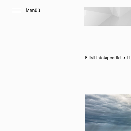
Menüü
Fliisil fototapeedid
Li