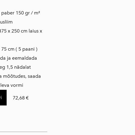
is paber 150 gr / m²
usliim
375 x 250 cm laius x
 75 cm ( 5 paani )
ada ja eemaldada
eg 1,5 nädalat
da mõõtudes, saada
loleva vormi
i
72,68 €