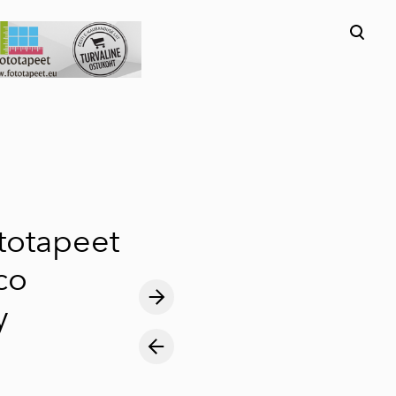
lisati ostukorvi.
Vaata ostukorvi
ototapeet
co
y