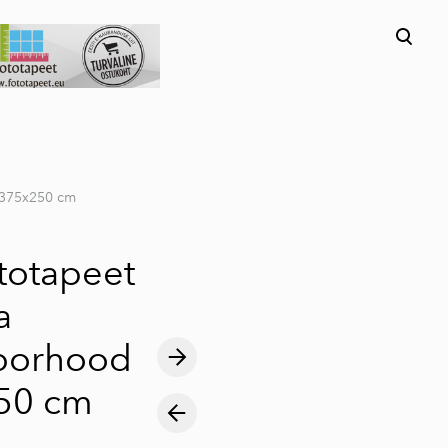
lisati ostukorvi.
Vaata ostukorvi
d 375x250 cm
ototapeet
a
borhood
50 cm