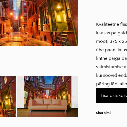
Kvaliteetne fli
kaasas paigald
mõõt: 375 x 25
ühe paani laius
lihtne paigald
​valmistamise a
kui soovid en
päring läbi all
Lisa ostukorv
Sinu nimi