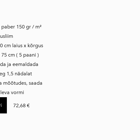
is paber 150 gr / m²
usliim
0 cm laius x kõrgus
 75 cm ( 5 paani )
ada ja eemaldada
eg 1,5 nädalat
da mõõtudes, saada
oleva vormi
i
72,68 €