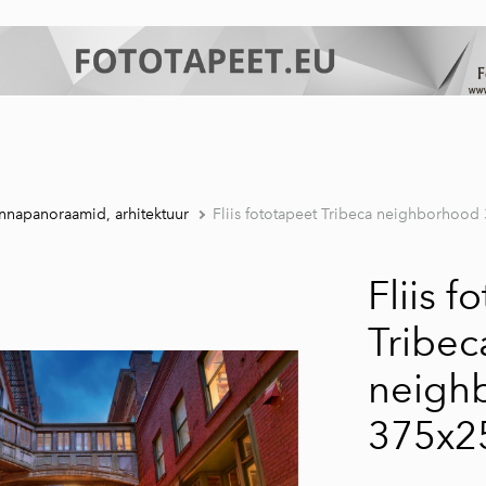
nnapanoraamid, arhitektuur
Fliis fototapeet Tribeca neighborhoo
Fliis f
Tribec
neigh
375x2