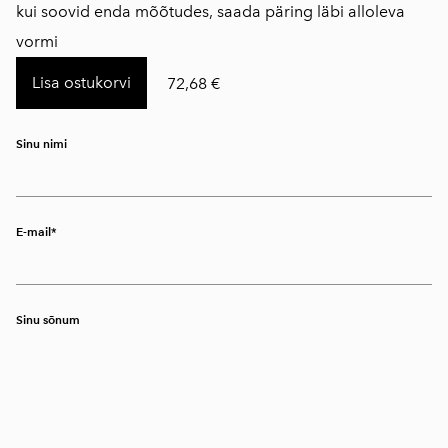
kui soovid enda mõõtudes, saada päring läbi alloleva
vormi
Lisa ostukorvi
72,68 €
Sinu nimi
E-mail
Sinu sõnum