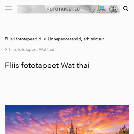
lisati ostukorvi.
Vaata ostukorvi
Fliisil fototapeedid
Linnapanoraamid, arhitektuur
Fliis fototapeet Wat thai
Fliis fototapeet Wat thai