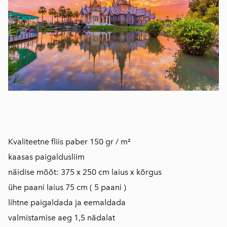
Kvaliteetne fliis paber 150 gr / m²
kaasas paigaldusliim
näidise mõõt: 375 x 250 cm laius x kõrgus
ühe paani laius 75 cm ( 5 paani )
lihtne paigaldada ja eemaldada
valmistamise aeg 1,5 nädalat