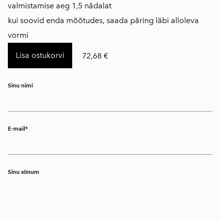
​valmistamise aeg 1,5 nädalat
kui soovid enda mõõtudes, saada päring läbi alloleva
vormi
Lisa ostukorvi
72,68 €
Sinu nimi
E-mail
Sinu sõnum