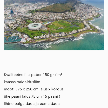
​​​​​​​Kvaliteetne fliis paber 150 gr / m²
kaasas paigaldusliim
mõõt: 375 x 250 cm laius x kõrgus
ühe paani laius 75 cm ( 5 paani )
lihtne paigaldada ja eemaldada