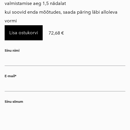
​valmistamise aeg 1,5 nädalat
kui soovid enda mõõtudes, saada päring läbi alloleva
vormi
Lisa ostukorvi
72,68 €
Sinu nimi
E-mail
Sinu sõnum