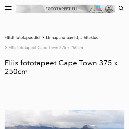
lisati ostukorvi.
Vaata ostukorvi
Fliisil fototapeedid
Linnapanoraamid, arhitektuur
Fliis fototapeet Cape Town 375 x 250cm
Fliis fototapeet Cape Town 375 x
250cm