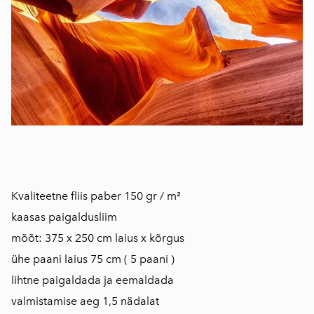
​​​​​​​Kvaliteetne fliis paber 150 gr / m²
kaasas paigaldusliim
mõõt: 375 x 250 cm laius x kõrgus
ühe paani laius 75 cm ( 5 paani )
lihtne paigaldada ja eemaldada
​valmistamise aeg 1,5 nädalat