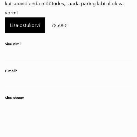
kui soovid enda mõõtudes, saada päring läbi alloleva
vormi
Lisa ostukorvi
72,68 €
Sinu nimi
E-mail
Sinu sõnum