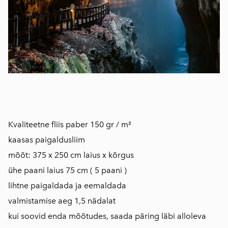
Kvaliteetne fliis paber 150 gr / m²
kaasas paigaldusliim
mõõt: 375 x 250 cm laius x kõrgus
ühe paani laius 75 cm ( 5 paani )
lihtne paigaldada ja eemaldada
valmistamise aeg 1,5 nädalat
kui soovid enda mõõtudes, saada päring läbi alloleva