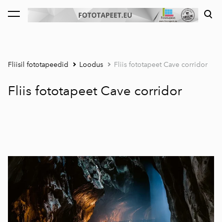
lisati ostukorvi.
Vaata ostukorvi
Fliisil fototapeedid
Loodus
Fliis fototapeet Cave corridor
Fliis fototapeet Cave corridor