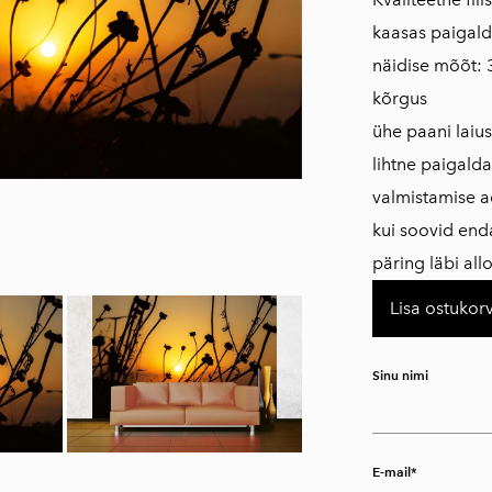
kaasas paigald
näidise mõõt: 
kõrgus
ühe paani laius
lihtne paigald
valmistamise a
kui soovid en
päring läbi al
Lisa ostukorv
Sinu nimi
E-mail