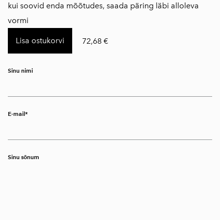
kui soovid enda mõõtudes, saada päring läbi alloleva
vormi
Lisa ostukorvi
72,68 €
Sinu nimi
E-mail
Sinu sõnum