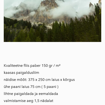
Kvaliteetne fliis paber 150 gr / m²
kaasas paigaldusliim
näidise mõõt: 375 x 250 cm laius x kõrgus
ühe paani laius 75 cm ( 5 paani )
lihtne paigaldada ja eemaldada
valmistamise aeg 1,5 nädalat