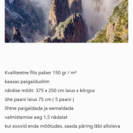
Kvaliteetne fliis paber 150 gr / m²
kaasas paigaldusliim
näidise mõõt: 375 x 250 cm laius x kõrgus
ühe paani laius 75 cm ( 5 paani )
lihtne paigaldada ja eemaldada
valmistamise aeg 1,5 nädalat
kui soovid enda mõõtudes, saada päring läbi alloleva