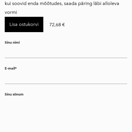
kui soovid enda mõõtudes, saada päring läbi alloleva
vormi
Lisa ostukorvi
72,68 €
Sinu nimi
E-mail
Sinu sõnum