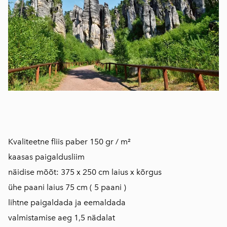
Kvaliteetne fliis paber 150 gr / m²
kaasas paigaldusliim
näidise mõõt: 375 x 250 cm laius x kõrgus
ühe paani laius 75 cm ( 5 paani )
lihtne paigaldada ja eemaldada
valmistamise aeg 1,5 nädalat