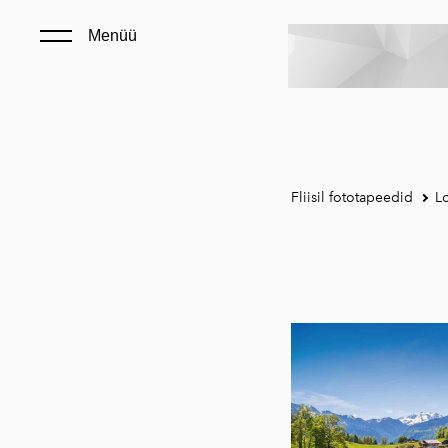
Menüü
Fliisil fototapeedid
L