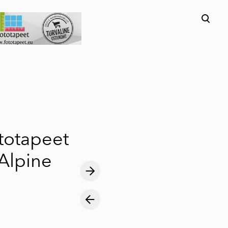
lisati ostukorvi.
Vaata ostukorvi
ototapeet
 Alpine