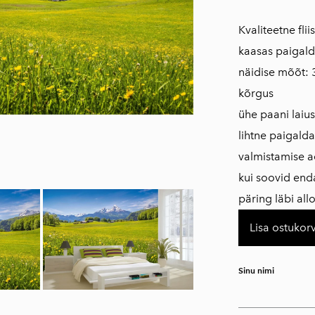
Kvaliteetne fli
kaasas paigald
näidise mõõt: 
kõrgus
ühe paani laius
lihtne paigald
valmistamise a
kui soovid en
päring läbi al
Lisa ostukorv
Sinu nimi