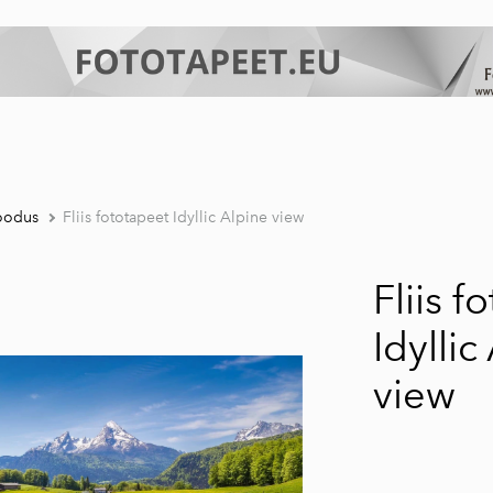
oodus
Fliis fototapeet Idyllic Alpine view
Fliis f
Idyllic
view