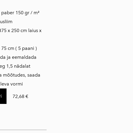
is paber 150 gr / m²
usliim
375 x 250 cm laius x
 75 cm ( 5 paani )
ada ja eemaldada
eg 1,5 nädalat
da mõõtudes, saada
loleva vormi
i
72,68 €