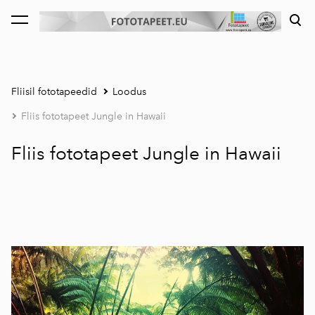
lisati ostukorvi.
Vaata ostukorvi
Fliisil fototapeedid
Loodus
Fliis fototapeet Jungle in Hawaii
Fliis fototapeet Jungle in Hawaii