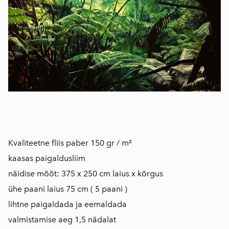
Kvaliteetne fliis paber 150 gr / m²
kaasas paigaldusliim
näidise mõõt: 375 x 250 cm laius x kõrgus
ühe paani laius 75 cm ( 5 paani )
lihtne paigaldada ja eemaldada
valmistamise aeg 1,5 nädalat