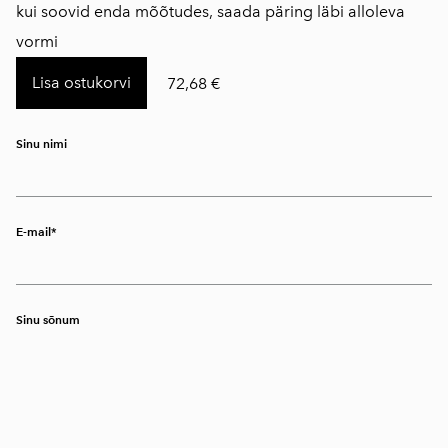
kui soovid enda mõõtudes, saada päring läbi alloleva
vormi
Lisa ostukorvi
72,68 €
Sinu nimi
E-mail
Sinu sõnum