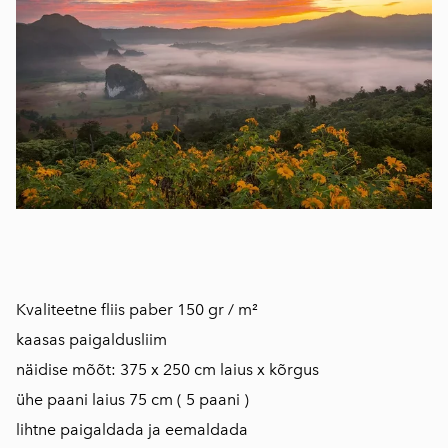
Kvaliteetne fliis paber 150 gr / m²
kaasas paigaldusliim
näidise mõõt: 375 x 250 cm laius x kõrgus
ühe paani laius 75 cm ( 5 paani )
lihtne paigaldada ja eemaldada