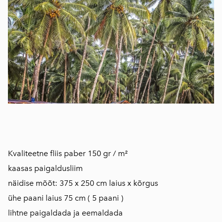
Kvaliteetne fliis paber 150 gr / m²
kaasas paigaldusliim
näidise mõõt: 375 x 250 cm laius x kõrgus
ühe paani laius 75 cm ( 5 paani )
lihtne paigaldada ja eemaldada