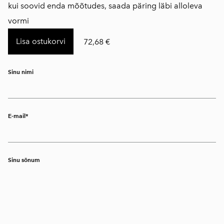
kui soovid enda mõõtudes, saada päring läbi alloleva
vormi
Lisa ostukorvi
72,68 €
Sinu nimi
E-mail
Sinu sõnum