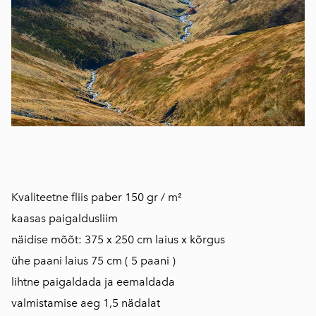
​Kvaliteetne fliis paber 150 gr / m²
kaasas paigaldusliim
näidise mõõt: 375 x 250 cm laius x kõrgus
ühe paani laius 75 cm ( 5 paani )
lihtne paigaldada ja eemaldada
valmistamise aeg 1,5 nädalat