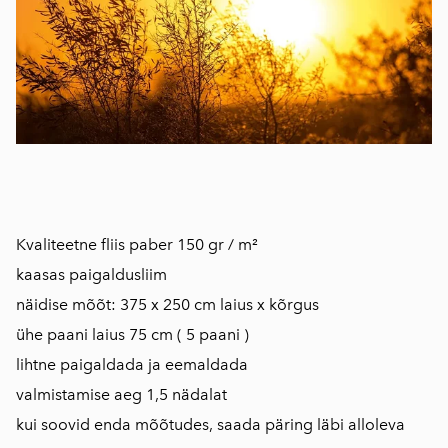
Kvaliteetne fliis paber 150 gr / m²
kaasas paigaldusliim
näidise mõõt: 375 x 250 cm laius x kõrgus
ühe paani laius 75 cm ( 5 paani )
lihtne paigaldada ja eemaldada
valmistamise aeg 1,5 nädalat
kui soovid enda mõõtudes, saada päring läbi alloleva