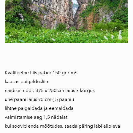
Kvaliteetne fliis paber 150 gr / m²
kaasas paigaldusliim
näidise mõõt: 375 x 250 cm laius x kõrgus
ühe paani laius 75 cm ( 5 paani )
lihtne paigaldada ja eemaldada
valmistamise aeg 1,5 nädalat
kui soovid enda mõõtudes, saada päring läbi alloleva