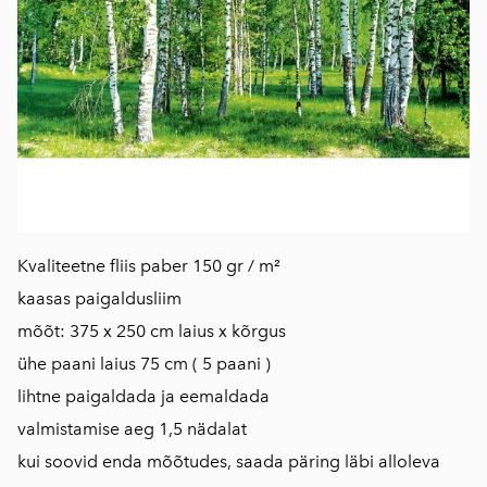
Kvaliteetne fliis paber 150 gr / m²
kaasas paigaldusliim
mõõt: 375 x 250 cm laius x kõrgus
ühe paani laius 75 cm ( 5 paani )
lihtne paigaldada ja eemaldada
valmistamise aeg 1,5 nädalat
kui soovid enda mõõtudes, saada päring läbi alloleva