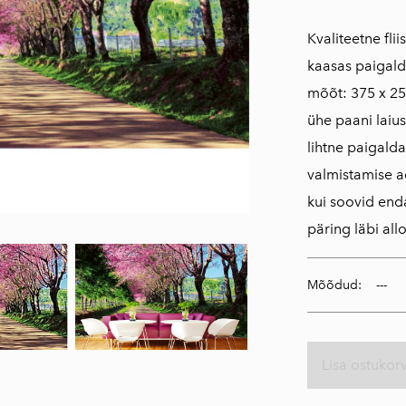
Kvaliteetne fli
kaasas paigald
mõõt: 375 x 25
ühe paani laius
lihtne paigald
valmistamise a
kui soovid en
päring läbi all
Mõõdud:
Lisa ostukorv