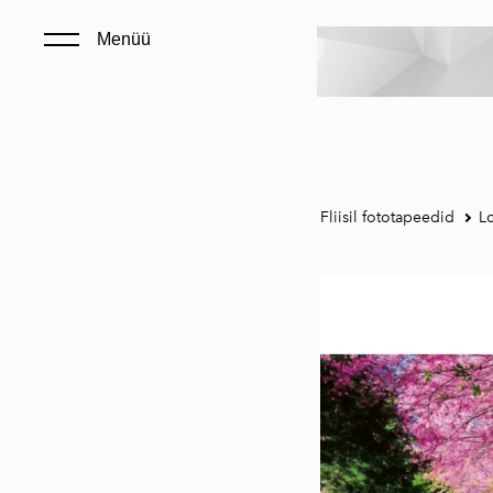
Menüü
Fliisil fototapeedid
L