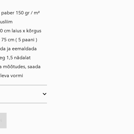
is paber 150 gr / m²
usliim
0 cm laius x kõrgus
 75 cm ( 5 paani )
ada ja eemaldada
eg 1,5 nädalat
da mõõtudes, saada
oleva vormi
i