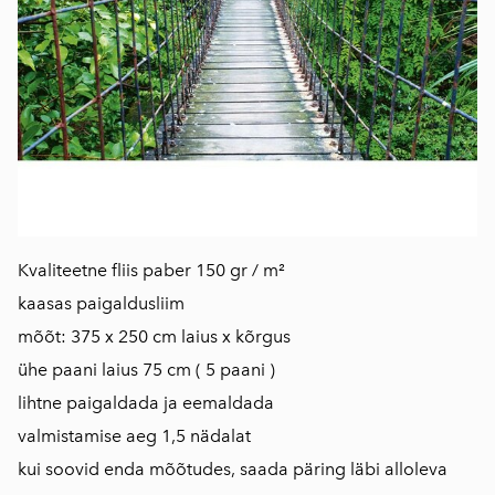
Kvaliteetne fliis paber 150 gr / m²
kaasas paigaldusliim
mõõt: 375 x 250 cm laius x kõrgus
ühe paani laius 75 cm ( 5 paani )
lihtne paigaldada ja eemaldada
valmistamise aeg 1,5 nädalat
kui soovid enda mõõtudes, saada päring läbi alloleva