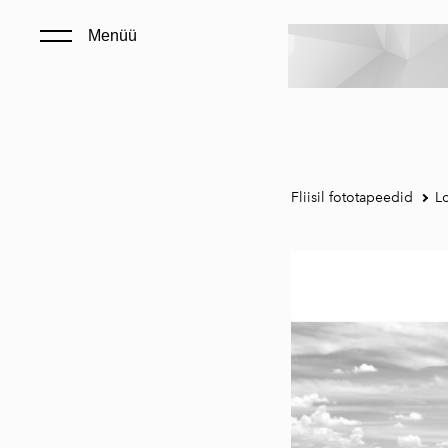
Menüü
Fliisil fototapeedid
L