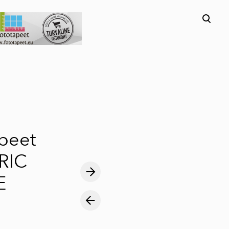
lisati ostukorvi.
Vaata ostukorvi
peet
RIC
E