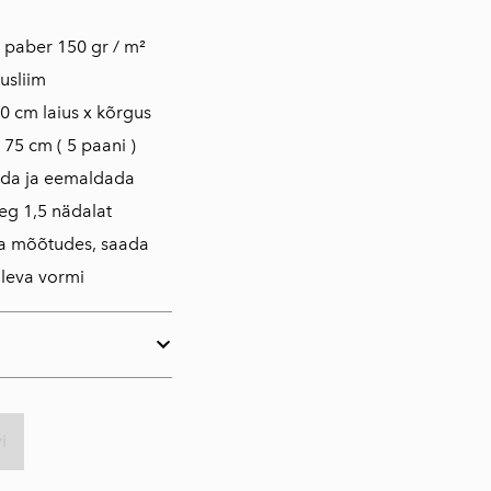
is paber 150 gr / m²
usliim
0 cm laius x kõrgus
 75 cm ( 5 paani )
ada ja eemaldada
eg 1,5 nädalat
da mõõtudes, saada
oleva vormi
i