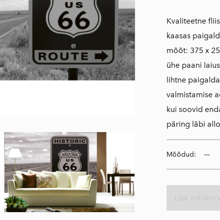
Kvaliteetne fli
kaasas paigald
mõõt: 375 x 25
ühe paani laius
lihtne paigald
valmistamise a
kui soovid en
päring läbi all
Mõõdud:
Lisa ostukorv