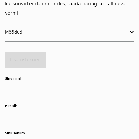
kui soovid enda mõõtudes, saada päring läbi alloleva
vormi
Mõõdud:
Lisa ostukorvi
Sinu nimi
E-mail
Sinu sõnum