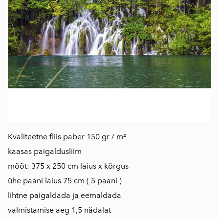
Kvaliteetne fliis paber 150 gr / m²
kaasas paigaldusliim
mõõt: 375 x 250 cm laius x kõrgus
ühe paani laius 75 cm ( 5 paani )
lihtne paigaldada ja eemaldada
valmistamise aeg 1,5 nädalat