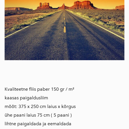
Kvaliteetne fliis paber 150 gr / m²
kaasas paigaldusliim
mõõt: 375 x 250 cm laius x kõrgus
ühe paani laius 75 cm ( 5 paani )
lihtne paigaldada ja eemaldada