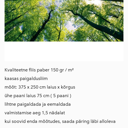
Kvaliteetne fliis paber 150 gr / m²
kaasas paigaldusliim
mõõt: 375 x 250 cm laius x kõrgus
ühe paani laius 75 cm ( 5 paani )
lihtne paigaldada ja eemaldada
valmistamise aeg 1,5 nädalat
kui soovid enda mõõtudes, saada päring läbi alloleva