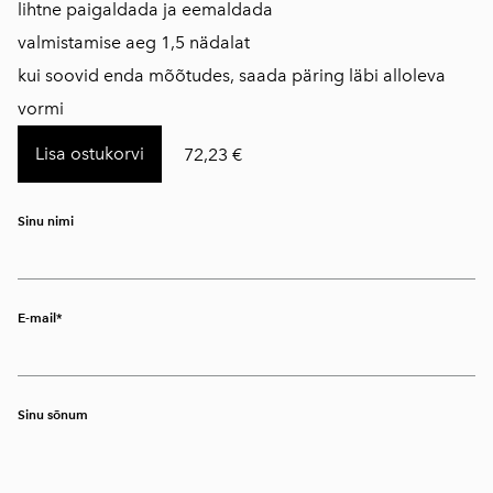
lihtne paigaldada ja eemaldada
​valmistamise aeg 1,5 nädalat
kui soovid enda mõõtudes, saada päring läbi alloleva
vormi
Lisa ostukorvi
72,23 €
Sinu nimi
E-mail
Sinu sõnum