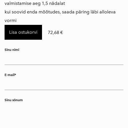
​valmistamise aeg 1,5 nädalat
kui soovid enda mõõtudes, saada päring läbi alloleva
vormi
Lisa ostukorvi
72,68 €
Sinu nimi
E-mail
Sinu sõnum