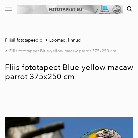
lisati ostukorvi.
Vaata ostukorvi
Fliisil fototapeedid
Loomad, linnud
Fliis fototapeet Blue-yellow macaw parrot 375x250 cm
Fliis fototapeet Blue-yellow macaw
parrot 375x250 cm