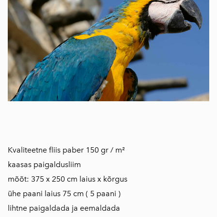
Kvaliteetne fliis paber 150 gr / m²
kaasas paigaldusliim
mõõt: 375 x 250 cm laius x kõrgus
ühe paani laius 75 cm ( 5 paani )
lihtne paigaldada ja eemaldada