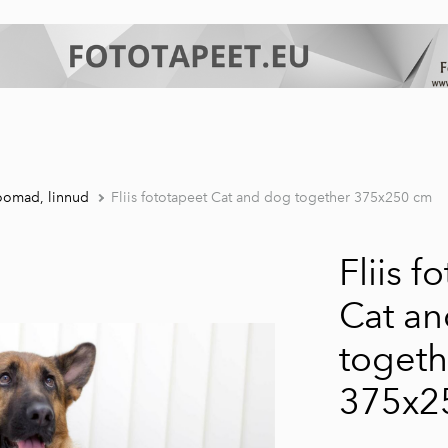
oomad, linnud
Fliis fototapeet Cat and dog together 375x250 cm
Fliis f
Cat a
togeth
375x2