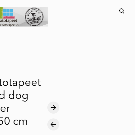
lisati ostukorvi.
Vaata ostukorvi
ototapeet
nd dog
er
50 cm