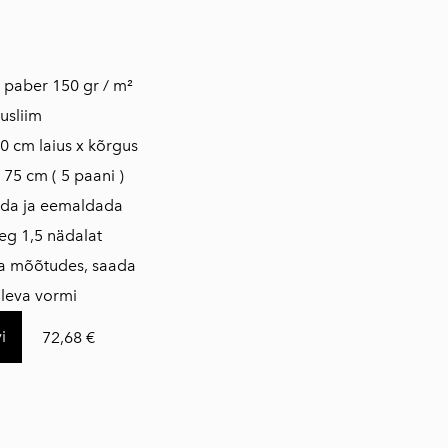
is paber 150 gr / m²
usliim
0 cm laius x kõrgus
 75 cm ( 5 paani )
ada ja eemaldada
eg 1,5 nädalat
da mõõtudes, saada
loleva vormi
i
72,68 €