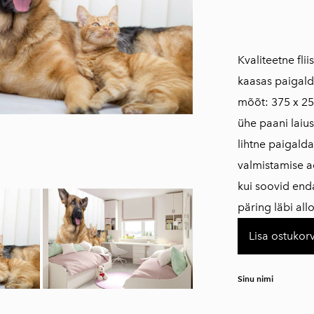
Kvaliteetne fli
kaasas paigald
mõõt: 375 x 25
ühe paani laius
lihtne paigald
valmistamise a
kui soovid en
päring läbi al
Lisa ostukorv
Sinu nimi