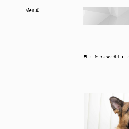
Menüü
Fliisil fototapeedid
L