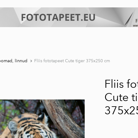
oomad, linnud
Fliis fototapeet Cute tiger 375x250 cm
Fliis f
Cute t
375x2