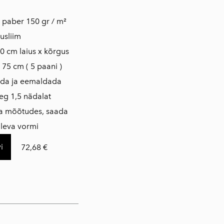
tne fliis paber 150 gr / m²
usliim
0 cm laius x kõrgus
 75 cm ( 5 paani )
ada ja eemaldada
eg 1,5 nädalat
da mõõtudes, saada
loleva vormi
i
72,68 €