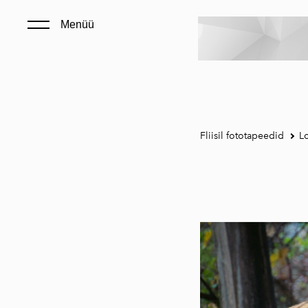
Menüü
Fliisil fototapeedid
L