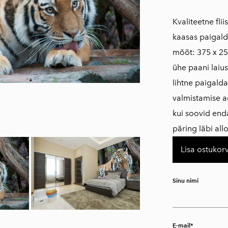
​​​​​​​​​​​​​Kvalitee
kaasas paigald
mõõt: 375 x 25
ühe paani laius
lihtne paigald
valmistamise a
kui soovid en
päring läbi al
Lisa ostukorv
Sinu nimi
E-mail