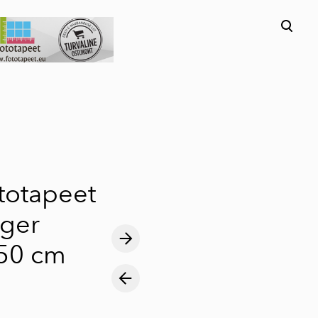
lisati ostukorvi.
Vaata ostukorvi
ototapeet
iger
50 cm