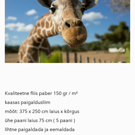
Kvaliteetne fliis paber 150 gr / m²
kaasas paigaldusliim
mõõt: 375 x 250 cm laius x kõrgus
ühe paani laius 75 cm ( 5 paani )
lihtne paigaldada ja eemaldada