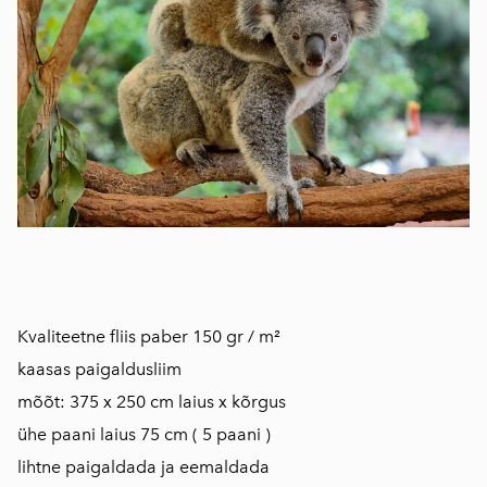
Kvaliteetne fliis paber 150 gr / m²
kaasas paigaldusliim
mõõt: 375 x 250 cm laius x kõrgus
ühe paani laius 75 cm ( 5 paani )
lihtne paigaldada ja eemaldada