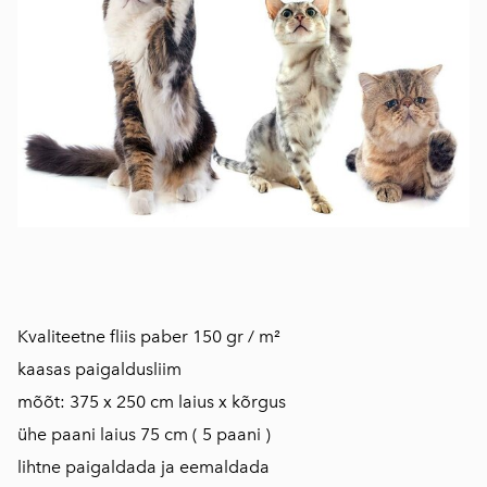
Kvaliteetne fliis paber 150 gr / m²
kaasas paigaldusliim
mõõt: 375 x 250 cm laius x kõrgus
ühe paani laius 75 cm ( 5 paani )
lihtne paigaldada ja eemaldada