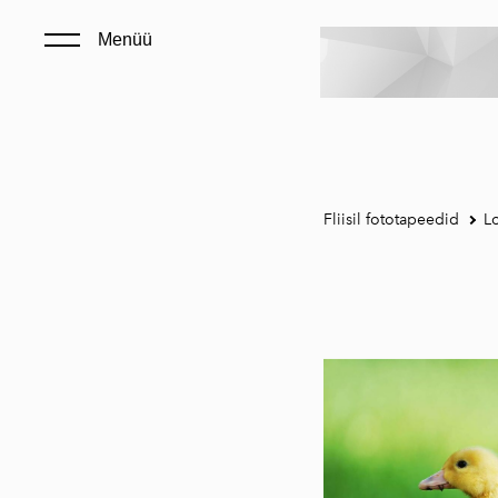
Menüü
Fliisil fototapeedid
L