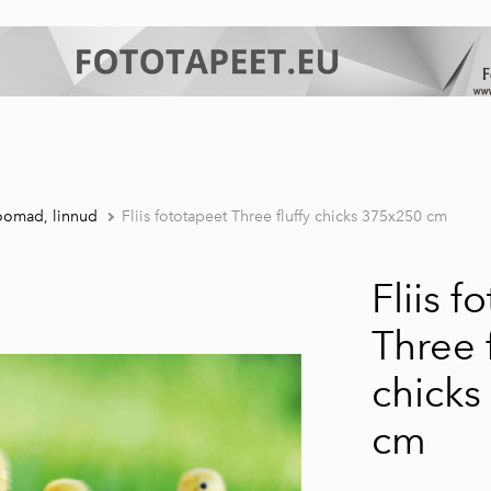
oomad, linnud
Fliis fototapeet Three fluffy chicks 375x250 cm
Fliis f
Three f
chicks
cm