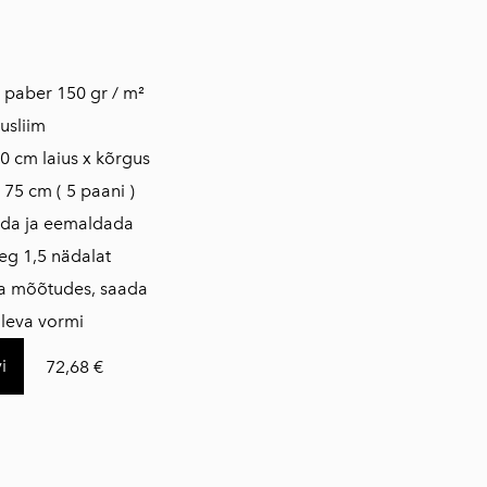
tne fliis paber 150 gr / m²
usliim
0 cm laius x kõrgus
 75 cm ( 5 paani )
ada ja eemaldada
eg 1,5 nädalat
da mõõtudes, saada
loleva vormi
i
72,68 €