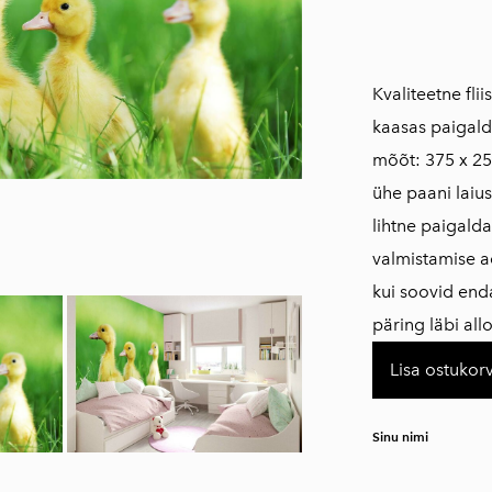
​​​​​​​​​​​​​Kvalitee
kaasas paigald
mõõt: 375 x 25
ühe paani laius
lihtne paigald
valmistamise a
kui soovid en
päring läbi al
Lisa ostukorv
Sinu nimi