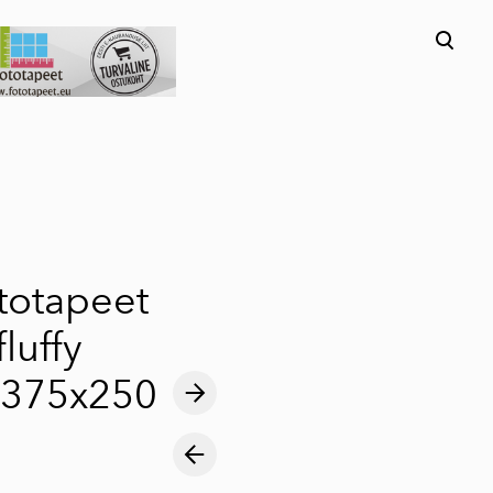
lisati ostukorvi.
Vaata ostukorvi
ototapeet
luffy
 375x250