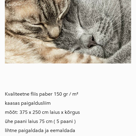
Kvaliteetne fliis paber 150 gr / m²
kaasas paigaldusliim
mõõt: 375 x 250 cm laius x kõrgus
ühe paani laius 75 cm ( 5 paani )
lihtne paigaldada ja eemaldada