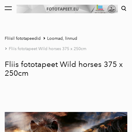
lisati ostukorvi.
Vaata ostukorvi
Fliisil fototapeedid
Loomad, linnud
Fliis fototapeet Wild horses 375 x 250cm
Fliis fototapeet Wild horses 375 x
250cm