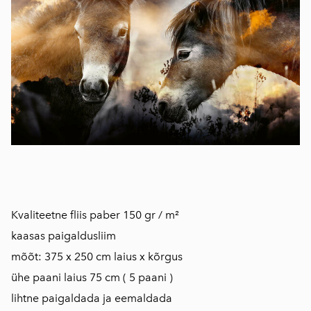
Kvaliteetne fliis paber 150 gr / m²
kaasas paigaldusliim
mõõt: 375 x 250 cm laius x kõrgus
ühe paani laius 75 cm ( 5 paani )
lihtne paigaldada ja eemaldada