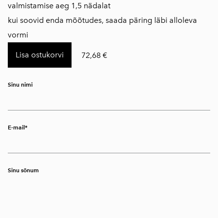
​valmistamise aeg 1,5 nädalat
kui soovid enda mõõtudes, saada päring läbi alloleva
vormi
Lisa ostukorvi
72,68 €
Sinu nimi
E-mail
Sinu sõnum