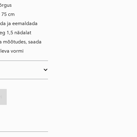
kõrgus
s 75 cm
ada ja eemaldada
eg 1,5 nädalat
da mõõtudes, saada
loleva vormi
i