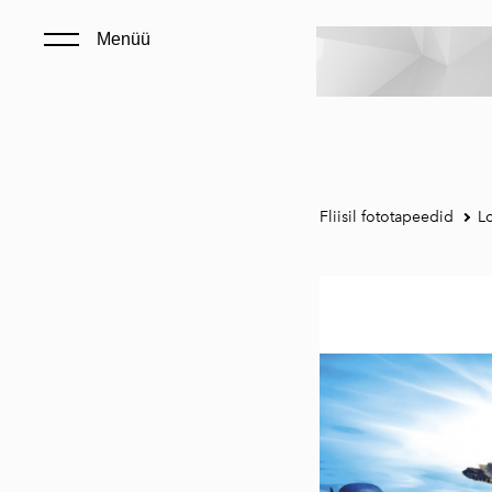
Menüü
Fliisil fototapeedid
L