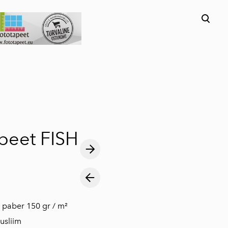
lisati ostukorvi.
Vaata ostukorvi
peet FISH
is paber 150 gr / m²
usliim