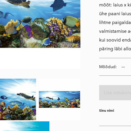
mõõt: laius x 
ühe paani laiu
lihtne paigald
​valmistamise a
kui soovid en
päring läbi al
Mõõdud:
Lisa ostukorv
Sinu nimi