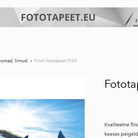
oomad, linnud
Fliisil fototapeet FISH
Fotota
Kvaliteetne fli
kaasas paigald