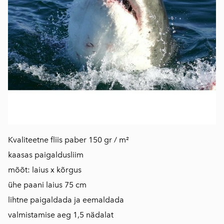
Kvaliteetne fliis paber 150 gr / m²
kaasas paigaldusliim
mõõt: laius x kõrgus
ühe paani laius 75 cm
lihtne paigaldada ja eemaldada
​valmistamise aeg 1,5 nädalat