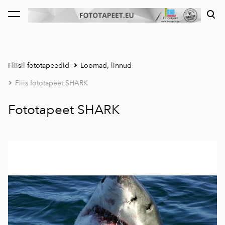
lisati ostukorvi.
Vaata ostukorvi
Fliisil fototapeedid
Loomad, linnud
Fliis fototapeet SHARK
Fototapeet SHARK