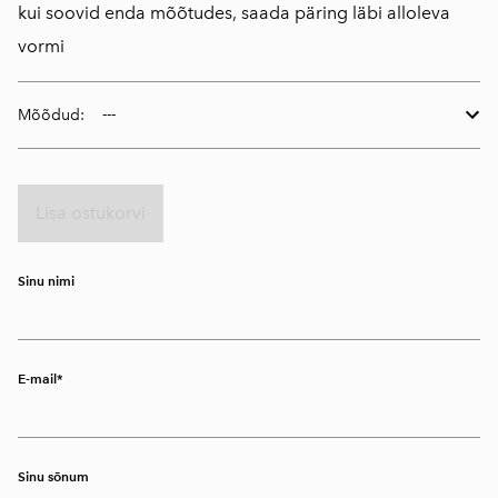
kui soovid enda mõõtudes, saada päring läbi alloleva
vormi
Mõõdud:
Lisa ostukorvi
Sinu nimi
E-mail
Sinu sõnum