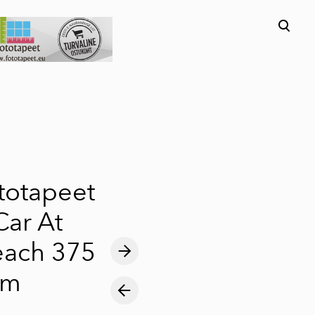
lisati ostukorvi.
Vaata ostukorvi
ototapeet
Car At
each 375
cm