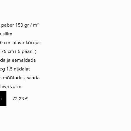
is paber 150 gr / m²
usliim
0 cm laius x kõrgus
 75 cm ( 5 paani )
ada ja eemaldada
eg 1,5 nädalat
da mõõtudes, saada
oleva vormi
i
72,23 €