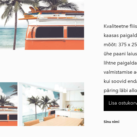
Kvaliteetne fli
kaasas paigald
mõõt: 375 x 25
ühe paani laius
lihtne paigald
​valmistamise a
kui soovid en
päring läbi all
Lisa ostukorv
Sinu nimi