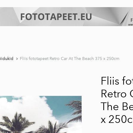
õidukid
Fliis fototapeet Retro Car At The Beach 375 x 250cm
Fliis f
Retro 
The B
x 250