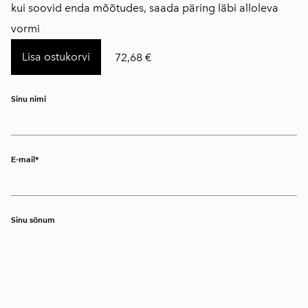
kui soovid enda mõõtudes, saada päring läbi alloleva
vormi
Lisa ostukorvi
72,68 €
Sinu nimi
E-mail
Sinu sõnum