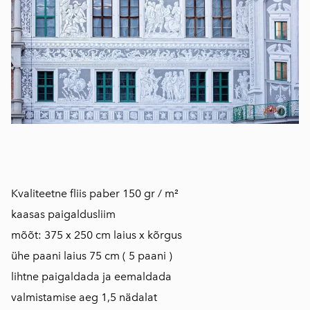
​​​​​​​Kvaliteetne fliis paber 150 gr / m²
kaasas paigaldusliim
mõõt: 375 x 250 cm laius x kõrgus
ühe paani laius 75 cm ( 5 paani )
lihtne paigaldada ja eemaldada
​valmistamise aeg 1,5 nädalat