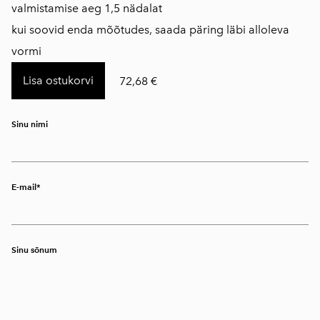
​valmistamise aeg 1,5 nädalat
kui soovid enda mõõtudes, saada päring läbi alloleva
vormi
Lisa ostukorvi
72,68 €
Sinu nimi
E-mail
Sinu sõnum