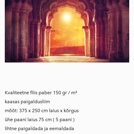
​​​​​​​Kvaliteetne fliis paber 150 gr / m²
kaasas paigaldusliim
mõõt: 375 x 250 cm laius x kõrgus
ühe paani laius 75 cm ( 5 paani )
lihtne paigaldada ja eemaldada