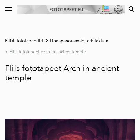
lisati ostukorvi.
Vaata ostukorvi
Fliisil fototapeedid
Linnapanoraamid, arhitektuur
Fliis fototapeet Arch in ancient temple
Fliis fototapeet Arch in ancient
temple