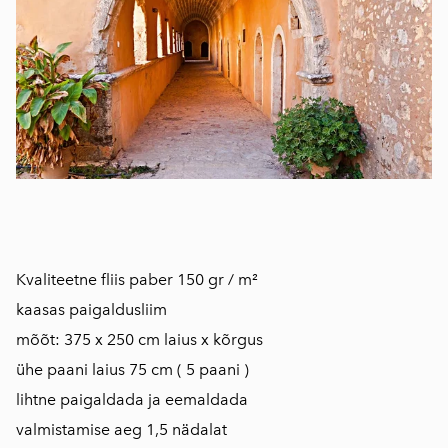
​​​​​​​Kvaliteetne fliis paber 150 gr / m²
kaasas paigaldusliim
mõõt: 375 x 250 cm laius x kõrgus
ühe paani laius 75 cm ( 5 paani )
lihtne paigaldada ja eemaldada
​valmistamise aeg 1,5 nädalat