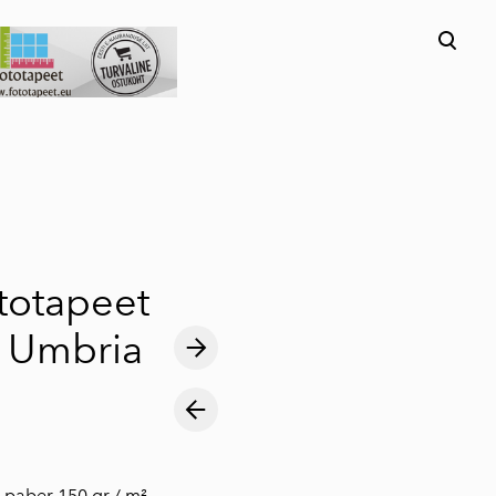
lisati ostukorvi.
Vaata ostukorvi
ototapeet
i Umbria
 fliis paber 150 gr / m²