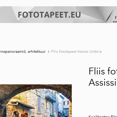
nnapanoraamid, arhitektuur
Fliis fototapeet Assissi Umbria
Fliis f
Assiss
​​​​​​​Kvaliteetne