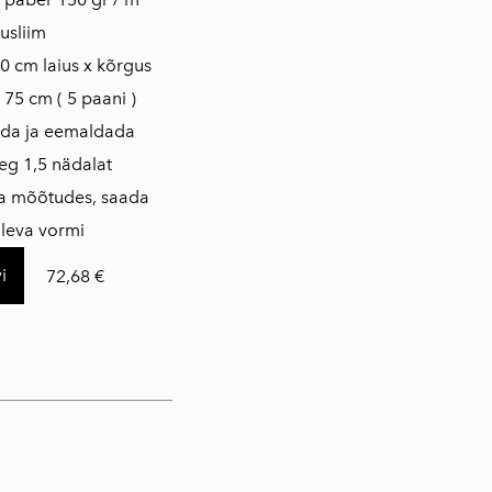
usliim
0 cm laius x kõrgus
 75 cm ( 5 paani )
ada ja eemaldada
eg 1,5 nädalat
da mõõtudes, saada
loleva vormi
i
72,68 €