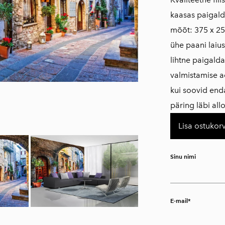
kaasas paigald
mõõt: 375 x 25
ühe paani laius
lihtne paigald
​valmistamise a
kui soovid en
päring läbi al
Lisa ostukorv
Sinu nimi
E-mail