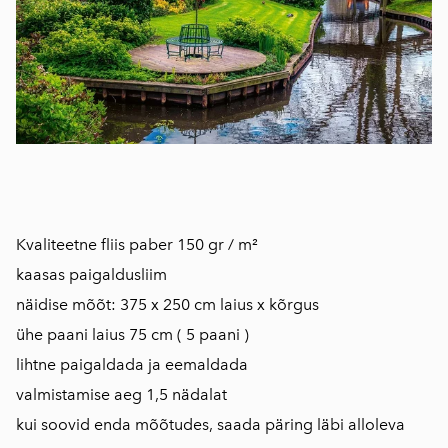
Kvaliteetne fliis paber 150 gr / m²
kaasas paigaldusliim
näidise mõõt: 375 x 250 cm laius x kõrgus
ühe paani laius 75 cm ( 5 paani )
lihtne paigaldada ja eemaldada
valmistamise aeg 1,5 nädalat
kui soovid enda mõõtudes, saada päring läbi alloleva