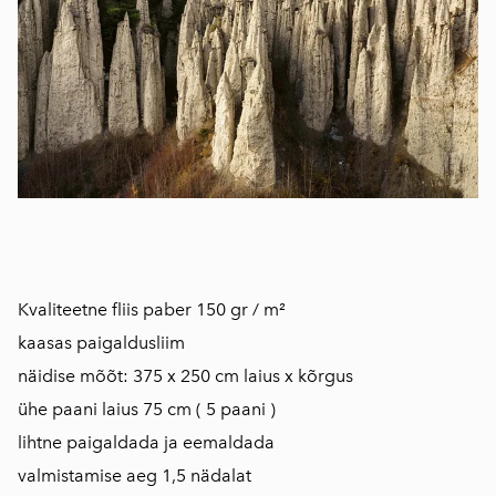
Kvaliteetne fliis paber 150 gr / m²
kaasas paigaldusliim
näidise mõõt: 375 x 250 cm laius x kõrgus
ühe paani laius 75 cm ( 5 paani )
lihtne paigaldada ja eemaldada
valmistamise aeg 1,5 nädalat