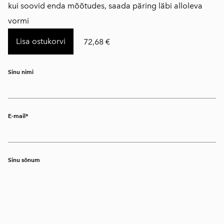
kui soovid enda mõõtudes, saada päring läbi alloleva
vormi
Lisa ostukorvi
72,68 €
Sinu nimi
E-mail
Sinu sõnum