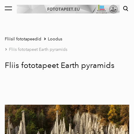
lisati ostukorvi.
Vaata ostukorvi
Fliisil fototapeedid
Loodus
Fliis fototapeet Earth pyramids
Fliis fototapeet Earth pyramids